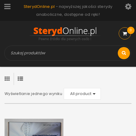
SterydOnline.pl
- najwyższej jakości sterydy
anaboliczne, dostępne od ręki!
0
Wyświetlanie jednego wyniku