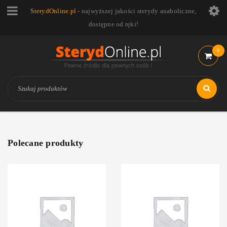
SterydOnline.pl
- najwyższej jakości sterydy anaboliczne,
dostępne od ręki!
0
Polecane produkty