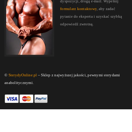
dyspozycji, drogą e-mail. Wypełnij
formularz kontaktowy
, aby zadać
pytanie do eksperta i uzyskać szybką
odpowiedź zwrotną.
©
SterydyOnline.pl
– Sklep z najwyższej jakości, pewnymi sterydami
anabolitycznymi.