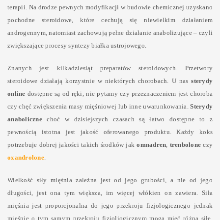
terapii. Na drodze pewnych modyfikacji w budowie chemicznej uzyskano
pochodne steroidowe, które cechują się niewielkim działaniem
androgennym, natomiast zachowują pełne działanie anabolizujące – czyli
zwiększające procesy syntezy białka ustrojowego.
Znanych jest kilkadziesiąt preparatów steroidowych. Przetwory
steroidowe działają korzystnie w niektórych chorobach. U nas
sterydy
online
dostępne są od ręki, nie pytamy czy przeznaczeniem jest choroba
czy chęć zwiększenia masy mięśniowej lub inne uwarunkowania.
Sterydy
anaboliczne
choć w dzisiejszych czasach są łatwo dostępne to z
pewnością istotna jest jakość oferowanego produktu. Każdy koks
potrzebuje dobrej jakości takich środków jak
omnadren
,
trenbolone
czy
oxandrolone
.
Wielkość siły mięśnia zależna jest od jego grubości, a nie od jego
długości, jest ona tym większa, im więcej włókien on zawiera. Siła
mięśnia jest proporcjonalna do jego przekroju fizjologicznego jednak
mięśnie o tym samym przekroju fizjoliogicznym mogą mieć różną siłę.