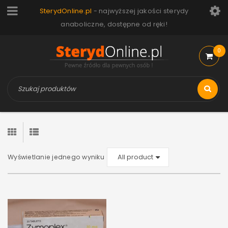
SterydOnline.pl
- najwyższej jakości sterydy
anaboliczne, dostępne od ręki!
0
Wyświetlanie jednego wyniku