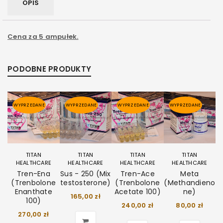
OPIS
Cena za 5 ampułek.
PODOBNE PRODUKTY
WYPRZEDANE
WYPRZEDANE
WYPRZEDANE
WYPRZEDANE
TITAN
TITAN
TITAN
TITAN
HEALTHCARE
HEALTHCARE
HEALTHCARE
HEALTHCARE
Tren-Ena
Sus - 250 (Mix
Tren-Ace
Meta
(Trenbolone
testosterone)
(Trenbolone
(Methandieno
Enanthate
Acetate 100)
ne)
165,00
zł
100)
240,00
zł
80,00
zł
270,00
zł