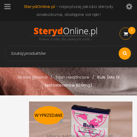
SterydOnline.pl
- najwyższej jakości sterydy
anaboliczne, dostępne od ręki!
1
Strona główna
Titan Healthcare
Bulk (Mix 13
/
/
testosteronów 500mg)
WYPRZEDANE