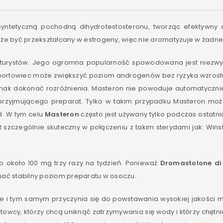
 syntetyczną pochodną dihydrotestosteronu, tworząc efektywny a
e być przekształcany w estrogeny, więc nie aromatyzuje w żadne
lturystów. Jego ogromna popularność spowodowana jest niezwy
 portowiec może zwiększyć poziom androgenów bez ryzyka wzrost
jednak dokonać rozróżnienia. Masteron nie powoduje automatyczni
j przyjmującego preparat. Tylko w takim przypadku Masteron mo
d. W tym celu
Masteron
często jest używany tylko podczas ostatn
 szczególnie skuteczny w połączeniu z takim sterydami jak: Wins
około 100 mg trzy razy na tydzień. Ponieważ
Dromastolone di
ymać stabilny poziom preparatu w osoczu.
 i tym samym przyczynia się do powstawania wysokiej jakości mi
rtowcy, którzy chcą uniknąć zatrzymywania się wody i którzy ch