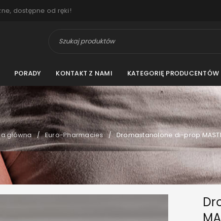
zne, dostępne od ręki!
PORADY
KONTAKT Z NAMI
KATEGORIĘ PRODUCENTÓW
na główna
Euro-Pharmacies
Dromastanolone di-prop MAS
/
/
Dr
MA