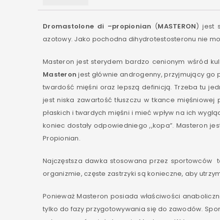
Dromastolone di –propionian
(
MASTERON
) jest
azotowy. Jako pochodna dihydrotestosteronu nie moż
Masteron jest sterydem bardzo cenionym wśród ku
Masteron
jest głównie androgenny, przyjmujący go
twardość mięśni oraz lepszą definicją. Trzeba tu 
jest niska zawartość tłuszczu w tkance mięśniowe
płaskich i twardych mięśni i mieć wpływ na ich wyglą
koniec dostały odpowiedniego ,,kopa”. Masteron jest
Propionian.
Najczęstsza dawka stosowana przez sportowców to 
organizmie, częste zastrzyki są konieczne, aby utrz
Ponieważ Masteron posiada właściwości anaboliczne
tylko do fazy przygotowywania się do zawodów. Spo