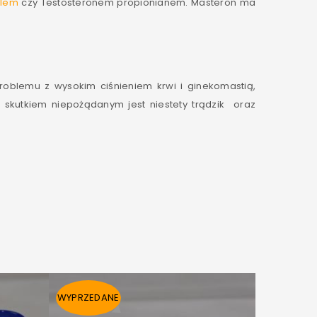
olem
czy Testosteronem propionianem. Masteron ma
oblemu z wysokim ciśnieniem krwi i ginekomastią,
 skutkiem niepożądanym jest niestety trądzik oraz
WYPRZEDANE