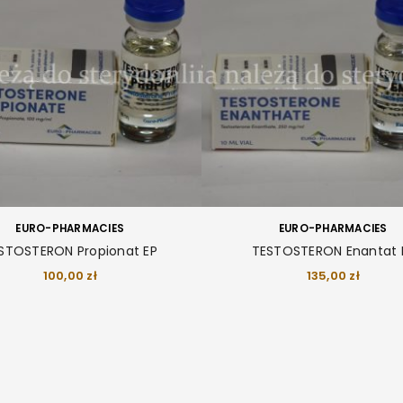
Hasło
*
ZALOGUJ SIĘ
Zapamiętaj mnie
NIE PAMIĘTASZ HASŁA?
EURO-PHARMACIES
EURO-PHARMACIES
STOSTERON Propionat EP
TESTOSTERON Enantat 
100,00
zł
135,00
zł