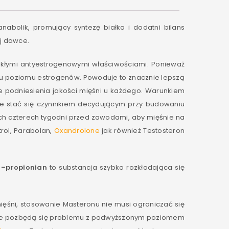
nabolik, promujący syntezę białka i dodatni bilans
j dawce.
kłymi antyestrogenowymi właściwościami. Ponieważ
u poziomu estrogenów. Powoduje to znacznie lepszą
e podniesienia jakości mięśni u każdego. Warunkiem
że stać się czynnikiem decydującym przy budowaniu
ich czterech tygodni przed zawodami, aby mięśnie na
trol, Parabolan,
Oxandrolone
jak również Testosteron
 –propionian
to substancja szybko rozkładająca się
ęśni, stosowanie Masteronu nie musi ograniczać się
ętnie pozbędą się problemu z podwyższonym poziomem