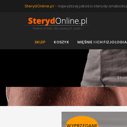
SterydOnline.pl
- najwyższej jakości sterydy anabolic
SKLEP
KOSZYK
MIĘŚNIE I ICH FIZJOLOGIA
Stro
WYPRZEDANE