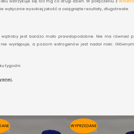
dku wstrzykuje się 100 mg co drugi dzień. W połączeniu z
Winstr
e wyłącznie wysokiej jakość a osiągnięte rezultaty, długotrwałe.
e wątroby jest bardzo mało prawdopodobne. Nie ma również pr
nie występuje, a poziom estrogenów jest nadal niski. Głównym
ku tygodni.
ywnej.
LOGOWANIE
Nazwa użytkownika lub adres e-mail
*
DANE
WYPRZEDANE