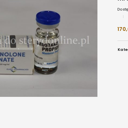
Dost
170
Kate