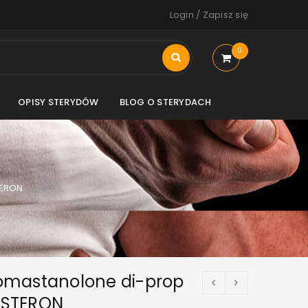
Login
/
Zapisz się
0
OPISY STERYDÓW
BLOG O STERYDACH
TERON
omastanolone di-prop
STERON