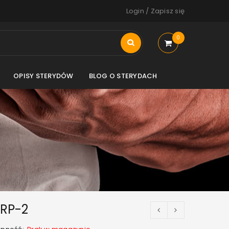
Login
/
Zapisz się
0
OPISY STERYDÓW
BLOG O STERYDACH
RP-2