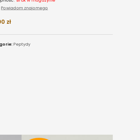
ępność:
Brak w magazynie
Powiadom znajomego
00
zł
gorie:
Peptydy