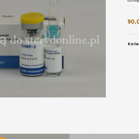
Dost
90,
Kate