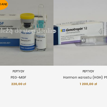
DANE
PEPTYDY
PEPTYDY
PEG-MGF
Hormon wzrostu (HGH) Pf
LOGOWANIE
220,00
zł
1 200,00
zł
Nazwa użytkownika lub adres e-mail
*