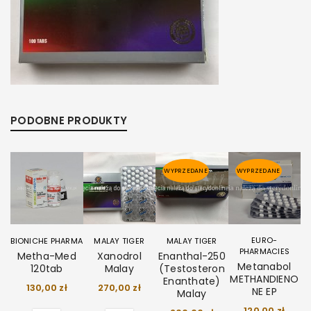
PODOBNE PRODUKTY
WYPRZEDANE
WYPRZEDANE
EURO-
BIONICHE PHARMA
MALAY TIGER
MALAY TIGER
PHARMACIES
Metha-Med
Xanodrol
Enanthal-250
Metanabol
120tab
Malay
(Testosteron
METHANDIENO
Enanthate)
130,00
zł
270,00
zł
NE EP
Malay
120,00
zł