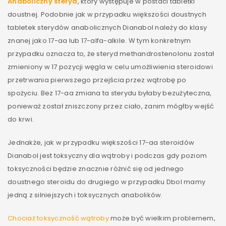
Anaboliczny steryd
, który występuje w postaci tabletki
doustnej. Podobnie jak w przypadku większości doustnych
tabletek sterydów anabolicznych Dianabol należy do klasy
znanej jako 17-aa lub 17-alfa-alkile. W tym konkretnym
przypadku oznacza to, że steryd methandrostenolonu został
zmieniony w 17 pozycji węgla w celu umożliwienia steroidowi
przetrwania pierwszego przejścia przez wątrobę po
spożyciu. Bez 17-aa zmiana ta sterydu byłaby bezużyteczna,
ponieważ został zniszczony przez ciało, zanim mógłby wejść
do krwi.
Jednakże, jak w przypadku większości 17-aa steroidów
Dianabol jest toksyczny dla wątroby i podczas gdy poziom
toksyczności będzie znacznie różnić się od jednego
doustnego steroidu do drugiego w przypadku Dbol mamy
jedną z silniejszych i toksycznych anabolików.
Chociaż toksyczność wątroby
może być wielkim problemem,