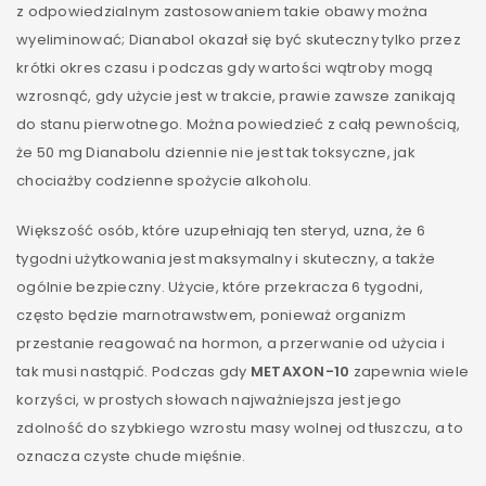
z odpowiedzialnym zastosowaniem takie obawy można
wyeliminować; Dianabol okazał się być skuteczny tylko przez
krótki okres czasu i podczas gdy wartości wątroby mogą
wzrosnąć, gdy użycie jest w trakcie, prawie zawsze zanikają
do stanu pierwotnego. Można powiedzieć z całą pewnością,
że 50 mg Dianabolu dziennie nie jest tak toksyczne, jak
chociażby codzienne spożycie alkoholu.
Większość osób, które uzupełniają ten steryd, uzna, że 6
tygodni użytkowania jest maksymalny i skuteczny, a także
ogólnie bezpieczny. Użycie, które przekracza 6 tygodni,
często będzie marnotrawstwem, ponieważ organizm
przestanie reagować na hormon, a przerwanie od użycia i
tak musi nastąpić. Podczas gdy
METAXON-10
zapewnia wiele
korzyści, w prostych słowach najważniejsza jest jego
zdolność do szybkiego wzrostu masy wolnej od tłuszczu, a to
oznacza czyste chude mięśnie.