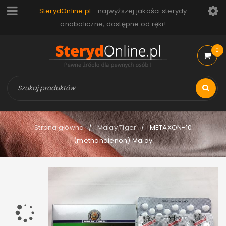
SterydOnline.pl
- najwyższej jakości sterydy
anaboliczne, dostępne od ręki!
0
Strona główna
Malay Tiger
METAXON-10
/
/
(methandienon) Malay