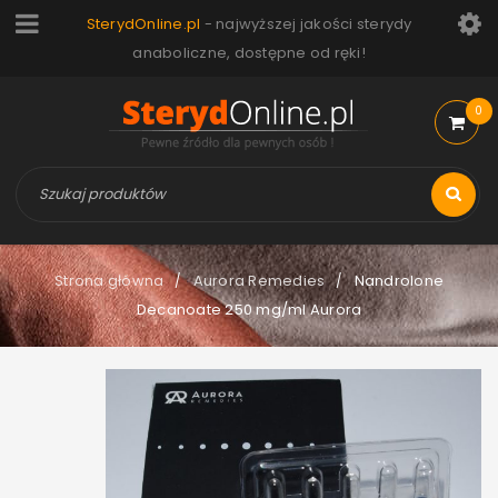
SterydOnline.pl
- najwyższej jakości sterydy
anaboliczne, dostępne od ręki!
0
Strona główna
Aurora Remedies
Nandrolone
/
/
Decanoate 250 mg/ml Aurora