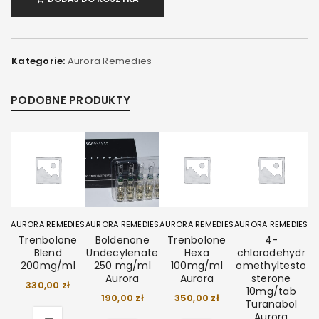
Kategorie:
Aurora Remedies
PODOBNE PRODUKTY
AURORA REMEDIES
AURORA REMEDIES
AURORA REMEDIES
AURORA REMEDIES
Trenbolone
Boldenone
Trenbolone
4-
Blend
Undecylenate
Hexa
chlorodehydr
200mg/ml
250 mg/ml
100mg/ml
omethyltesto
Aurora
Aurora
sterone
330,00
zł
10mg/tab
190,00
zł
350,00
zł
Turanabol
Aurora