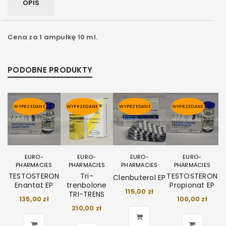
OPIS
Cena za 1 ampułkę 10 ml.
PODOBNE PRODUKTY
WYPRZEDANE
WYPRZEDANE
WYPRZEDANE
WYPRZEDANE
EURO-
EURO-
EURO-
EURO-
PHARMACIES
PHARMACIES
PHARMACIES
PHARMACIES
TESTOSTERON
Tri-
TESTOSTERON
Clenbuterol EP
Enantat EP
trenbolone
Propionat EP
115,00
zł
TRI-TRENS
135,00
zł
100,00
zł
210,00
zł