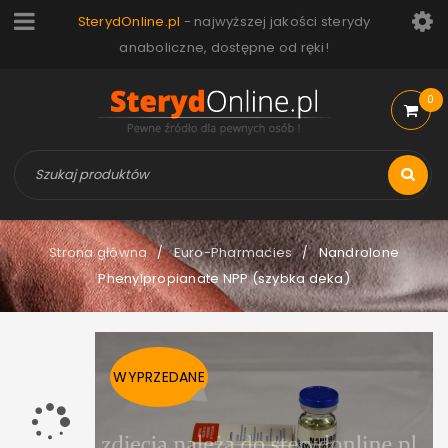
SterydOnline.pl
- najwyższej jakości sterydy
anaboliczne, dostępne od ręki!
0
Strona główna
Euro-Pharmacies
Nandrolone
/
/
Phenylpropianate NPP (szybka deka)
WYPRZEDANE