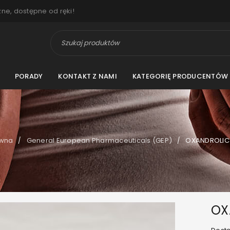
zne, dostępne od ręki!
PORADY
KONTAKT Z NAMI
KATEGORIĘ PRODUCENTÓW
ówna
General European Pharmaceuticals (GEP)
OXANDROLIC 
/
/
OX