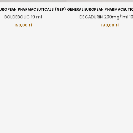
LOGOWANIE
EUROPEAN PHARMACEUTICALS (GEP)
GENERAL EUROPEAN PHARMACEUTIC
Nazwa użytkownika lub adres e-mail
*
BOLDEBOLIC 10 ml
DECADURIN 200mg/1ml 10
150,00
zł
190,00
zł
Hasło
*
ZALOGUJ SIĘ
Zapamiętaj mnie
NIE PAMIĘTASZ HASŁA?