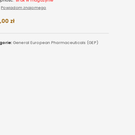
ępność:
Brak w magazynie
Powiadom znajomego
,00
zł
gorie:
General European Pharmaceuticals (GEP)