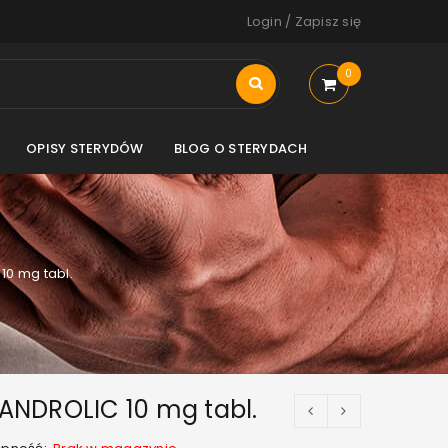
Login
/
Zapisz się
0
OPISY STERYDÓW
BLOG O STERYDACH
10 mg tabl.
ANDROLIC 10 mg tabl.