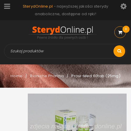
SterydOnline.pl
- najwyższej jakości sterydy
anaboliczne, dostępne od ręki!
0
Home
Bioniche Pharma
Provi-Med 60tab (25mg)
/
/