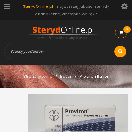
SterydOnline.pl
- najwyższej jakości sterydy
anaboliczne, dostępne od ręki!
0
Strona główna
Bayer
Proviron Bayer
/
/