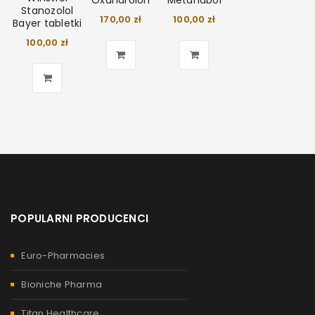
Oxandrolon
Metanabol
Stanozolol
170,00
zł
100,00
zł
Bayer tabletki
100,00
zł
POPULARNI PRODUCENCI
Euro-Pharmacies
Bioniche Pharma
Titan Healthcare