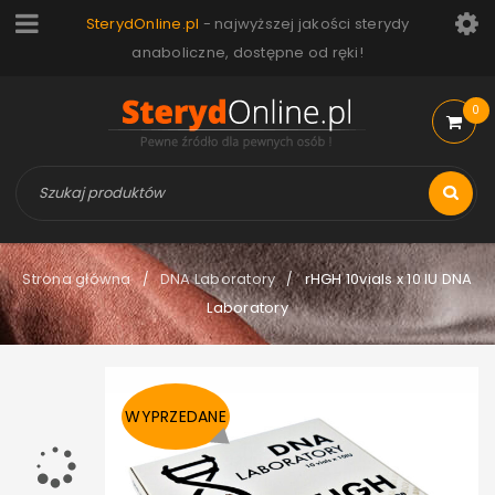
SterydOnline.pl
- najwyższej jakości sterydy
anaboliczne, dostępne od ręki!
0
Strona główna
DNA Laboratory
rHGH 10vials x 10 IU DNA
/
/
Laboratory
WYPRZEDANE