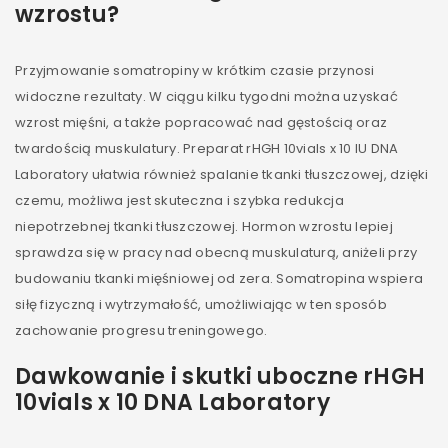
wzrostu?
Przyjmowanie somatropiny w krótkim czasie przynosi
widoczne rezultaty. W ciągu kilku tygodni można uzyskać
wzrost mięśni, a także popracować nad gęstością oraz
twardością muskulatury. Preparat rHGH 10vials x 10 IU DNA
Laboratory ułatwia również spalanie tkanki tłuszczowej, dzięki
czemu, możliwa jest skuteczna i szybka redukcja
niepotrzebnej tkanki tłuszczowej. Hormon wzrostu lepiej
sprawdza się w pracy nad obecną muskulaturą, aniżeli przy
budowaniu tkanki mięśniowej od zera. Somatropina wspiera
siłę fizyczną i wytrzymałość, umożliwiając w ten sposób
zachowanie progresu treningowego.
Dawkowanie i skutki uboczne rHGH
10vials x 10 DNA Laboratory