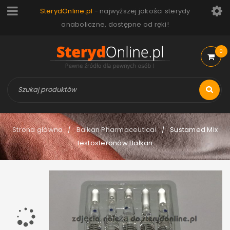
SterydOnline.pl
- najwyższej jakości sterydy
anaboliczne, dostępne od ręki!
0
Strona główna
Balkan Pharmaceutical
Sustamed Mix
/
/
testosteronów Bałkan