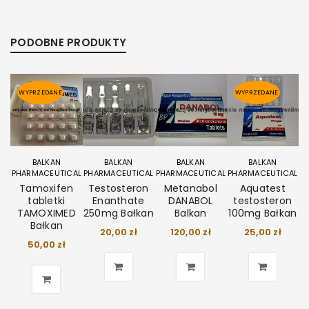
PODOBNE PRODUKTY
WYPRZEDANE
WYPRZEDANE
BALKAN
BALKAN
BALKAN
BALKAN
PHARMACEUTICAL
PHARMACEUTICAL
PHARMACEUTICAL
PHARMACEUTICAL
Tamoxifen
Testosteron
Metanabol
Aquatest
tabletki
Enanthate
DANABOL
testosteron
TAMOXIMED
250mg Bałkan
Balkan
100mg Bałkan
Bałkan
20,00
zł
120,00
zł
25,00
zł
50,00
zł