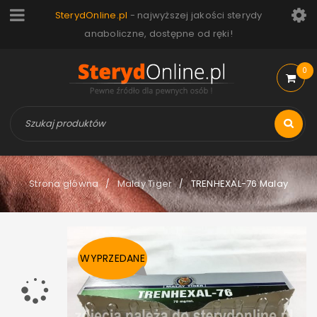
SterydOnline.pl
- najwyższej jakości sterydy
anaboliczne, dostępne od ręki!
0
Strona główna
Malay Tiger
TRENHEXAL-76 Malay
/
/
WYPRZEDANE