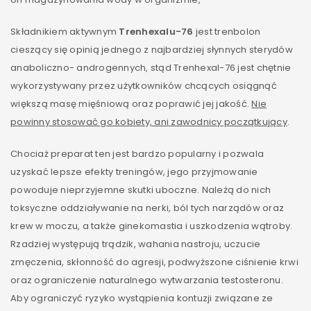
Składnikiem aktywnym
Trenhexalu-76
jest trenbolon
cieszący się opinią jednego z najbardziej słynnych sterydów
anaboliczno- androgennych, stąd Trenhexal-76 jest chętnie
wykorzystywany przez użytkowników chcących osiągnąć
większą masę mięśniową oraz poprawić jej jakość.
Nie
powinny stosować go kobiety, ani zawodnicy początkujący
.
Chociaż preparat ten jest bardzo popularny i pozwala
uzyskać lepsze efekty treningów, jego przyjmowanie
powoduje nieprzyjemne skutki uboczne. Należą do nich
toksyczne oddziaływanie na nerki, ból tych narządów oraz
krew w moczu, a także ginekomastia i uszkodzenia wątroby.
Rzadziej występują trądzik, wahania nastroju, uczucie
zmęczenia, skłonność do agresji, podwyższone ciśnienie krwi
oraz ograniczenie naturalnego wytwarzania testosteronu.
Aby ograniczyć ryzyko wystąpienia kontuzji związane ze