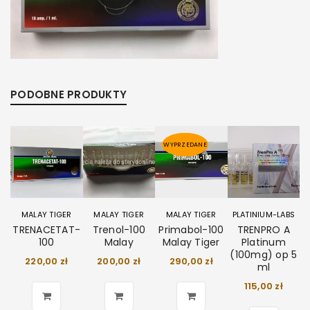
PODOBNE PRODUKTY
WYPRZEDANE
MALAY TIGER
MALAY TIGER
MALAY TIGER
PLATINIUM-LABS
TRENACETAT-
Trenol-100
Primabol-100
TRENPRO A
100
Malay
Malay Tiger
Platinum
(100mg) op 5
220,00
zł
200,00
zł
290,00
zł
ml
115,00
zł