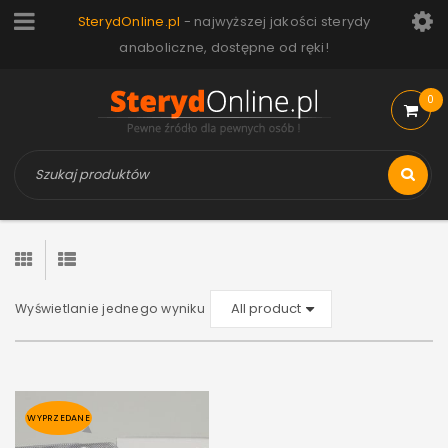
SterydOnline.pl
- najwyższej jakości sterydy
anaboliczne, dostępne od ręki!
0
Wyświetlanie jednego wyniku
WYPRZEDANE