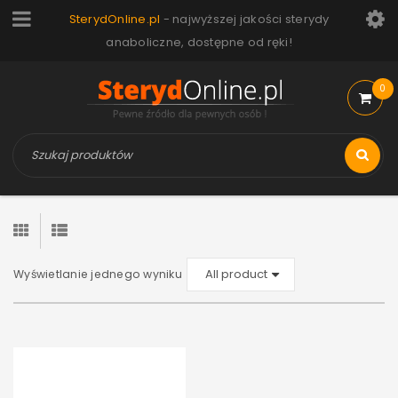
SterydOnline.pl
- najwyższej jakości sterydy
anaboliczne, dostępne od ręki!
0
Wyświetlanie jednego wyniku