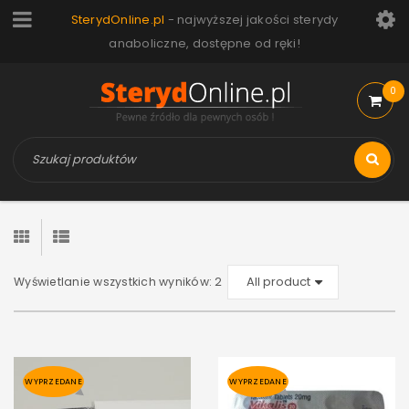
SterydOnline.pl
- najwyższej jakości sterydy
anaboliczne, dostępne od ręki!
0
Wyświetlanie wszystkich wyników: 2
WYPRZEDANE
WYPRZEDANE