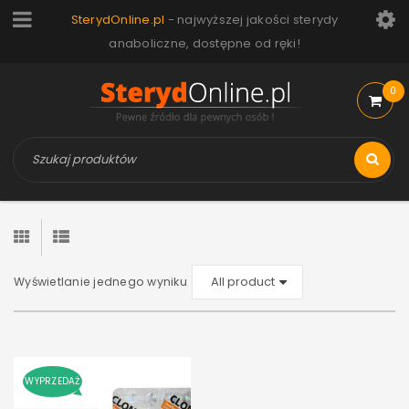
SterydOnline.pl
- najwyższej jakości sterydy
anaboliczne, dostępne od ręki!
0
Wyświetlanie jednego wyniku
WYPRZEDAŻ