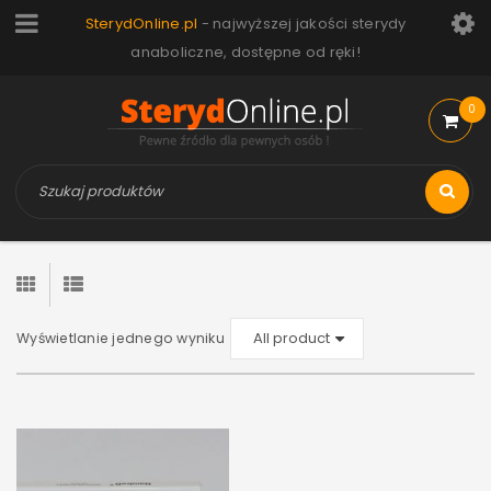
SterydOnline.pl
- najwyższej jakości sterydy
anaboliczne, dostępne od ręki!
0
Wyświetlanie jednego wyniku