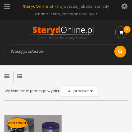
SterydOnline.pl
- najwyższej jakości sterydy
anaboliczne, dostępne od ręki!
0
Wyświetlanie jednego wyniku
WYPRZEDANE