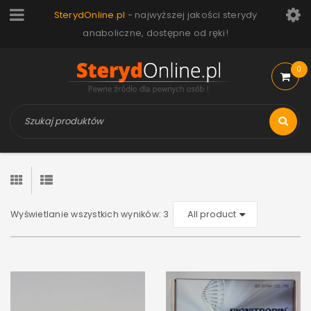
SterydOnline.pl
- najwyższej jakości sterydy
anaboliczne, dostępne od ręki!
0
Wyświetlanie wszystkich wyników: 3