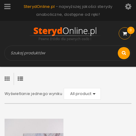
SterydOnline.pl
- najwyższej jakości sterydy
anaboliczne, dostępne od ręki!
0
Wyświetlanie jednego wyniku