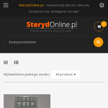
SterydOnline.pl
- najwyższej jakości sterydy
anaboliczne, dostępne od ręki!
0
Wyświetlanie jednego wyniku