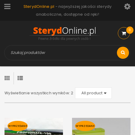
SterydOnline.pl
- najwyższej jakości sterydy
anaboliczne, dostępne od ręki!
0
Wyświetlanie wszystkich wyników: 2
WYPRZEDANE
WYPRZEDANE