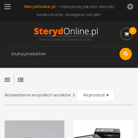
SterydOnline.pl
- najwyższej jakości sterydy
anaboliczne, dostępne od ręki!
0
Wyświetlanie wszystkich wyników: 3