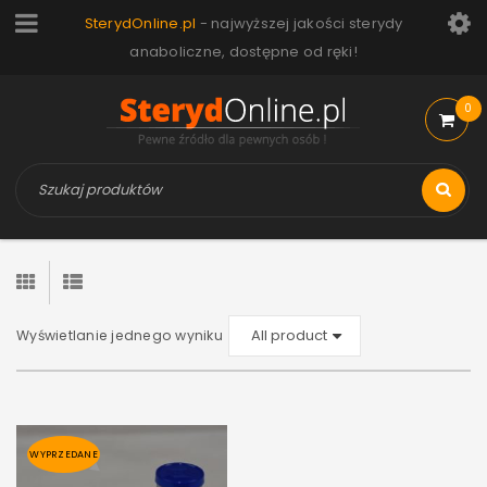
SterydOnline.pl
- najwyższej jakości sterydy
anaboliczne, dostępne od ręki!
0
Wyświetlanie jednego wyniku
WYPRZEDANE