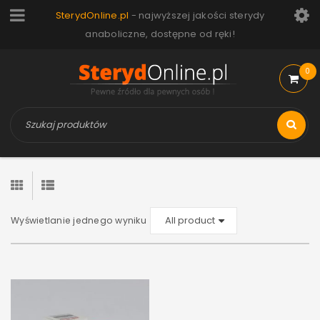
SterydOnline.pl
- najwyższej jakości sterydy
anaboliczne, dostępne od ręki!
0
Wyświetlanie jednego wyniku