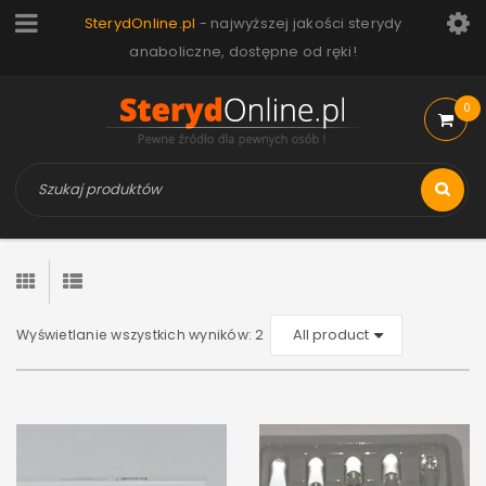
SterydOnline.pl
- najwyższej jakości sterydy
anaboliczne, dostępne od ręki!
0
Wyświetlanie wszystkich wyników: 2