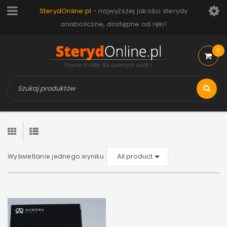
SterydOnline.pl
- najwyższej jakości sterydy
anaboliczne, dostępne od ręki!
0
Wyświetlanie jednego wyniku