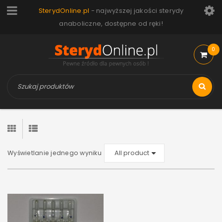
SterydOnline.pl
- najwyższej jakości sterydy
anaboliczne, dostępne od ręki!
0
Wyświetlanie jednego wyniku