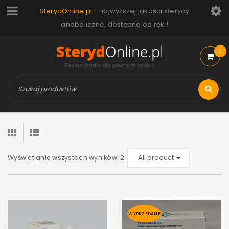
SterydOnline.pl
- najwyższej jakości sterydy
anaboliczne, dostępne od ręki!
0
Wyświetlanie wszystkich wyników: 2
WYPRZEDANE