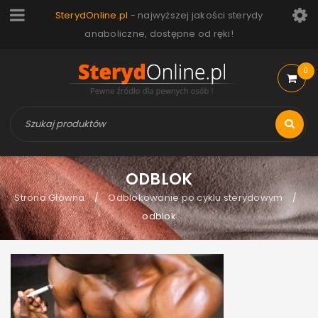
SterydOnline.pl
- najwyższej jakości sterydy
anaboliczne, dostępne od ręki!
0
ODBLOK
Strona Główna
Odblokowanie po cyklu sterydowym
/
/
odblok