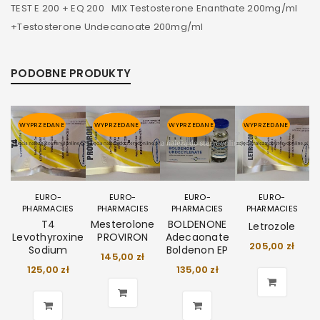
TEST E 200 + EQ 200 MIX Testosterone Enanthate 200mg/ml
+Testosterone Undecanoate 200mg/ml
PODOBNE PRODUKTY
WYPRZEDANE
WYPRZEDANE
WYPRZEDANE
WYPRZEDANE
EURO-
EURO-
EURO-
EURO-
PHARMACIES
PHARMACIES
PHARMACIES
PHARMACIES
T4
Mesterolone
BOLDENONE
Letrozole
Levothyroxine
PROVIRON
Adecaonate
205,00
zł
Sodium
Boldenon EP
145,00
zł
125,00
zł
135,00
zł