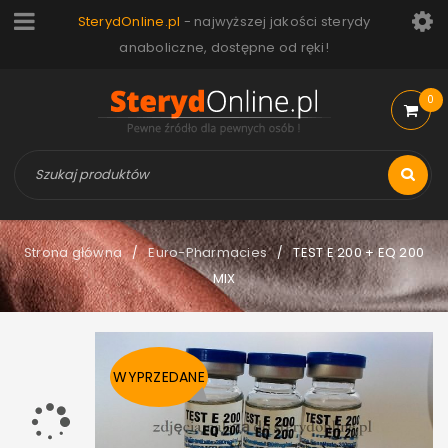
SterydOnline.pl
- najwyższej jakości sterydy
anaboliczne, dostępne od ręki!
0
Strona główna
Euro-Pharmacies
TEST E 200 + EQ 200
/
/
MIX
WYPRZEDANE