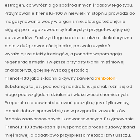
estrogen, co wyróżnia go spośród innych środków tego typu.
Przyjmowanie
Trenolu-100
w niewielkim stopniu prowadzi do
magazynowania wody w organizmie, dlatego też chętnie
sięgają po niego zawodnicy kulturystyki przygotowujący się
do zawodów. Zastrzyki tego środka, a także niskokaloryczna
dieta z dużą zawartością białka, pozwolą uzyskać
wyraźniejsze efekty treningów, a ponadto wspomagają
regenerację mięśni i większe przyrosty tkanki mięśniowej
charakteryzującej się wysoką gęstością.
Trenol-100
jako składnik aktywny zawiera
trenbolon
.
Substancja ta jest pochodną nandrolonu, jednak różni się od
niego pod względem działania i właściwości chemicznych.
Preparatu nie powinni stosować początkujący użytkownicy,
jednak dobrze sprawdzi się on w przypadku zawodników
średnio zaawansowanych i zaawansowanych. Przyjmowanie
Trenolu-100
zwiększa siłę i wspomaga proces budowy tkanki
mięśniowej, a dodatkowo przyspiesza metabolizm tłuszczu.