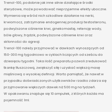
Trenol-100, podobnie jak inne silnie działające środki
sterydowe, może powodować nieprzyjemne efekty uboczne.
Wymienia się wśród nich szkodliwe działanie na nerki,
krwiomocz, zatrzymanie endogennej produkcji testosteronu,
podwyższone ciśnienie krwi, ginekomastię, retencję wody,
bóle głowy, trądzik, podwyższone ciśnienie krwi oraz
skłonności do agresji.
Trenol-100 należy przyjmować w dawkach wynoszących od
150-300 mg tygodniowo w cyklach liczących od sześciu do
dziesięciu tygodni. Taka ilość preparatu pozwoli zredukować
tkankę tłuszczową, zwiększyć siłę i uzyskać większą masę
mięśniową o wysokiej definicji. Warto pamiętać, że nawet w
przypadku doświadczonych użytkowników rzadko zdarza się
przyjmowanie większych dawek niż 500 mg na tydzień.
W opakowaniu znajduje się 10 ampułek, z których każda ma
pojemność 1ml.