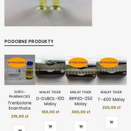
PODOBNE PRODUKTY
WYPRZEDANE
WYPRZEDANE
WYPRZEDANE
EURO-
MALAY TIGER
MALAY TIGER
MALAY TIGER
PHARMACIES
D-DUBOL-100
RIPPED-250
T-400 Malay
Trenbolone
Malay
Malay
220,00
zł
Enanthate
160,00
zł
300,00
zł
215,00
zł