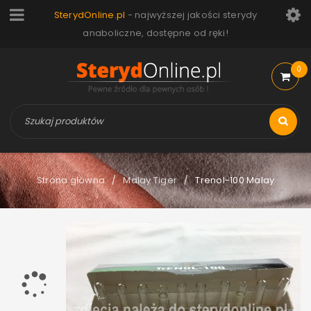
SterydOnline.pl
- najwyższej jakości sterydy
anaboliczne, dostępne od ręki!
0
Strona główna
Malay Tiger
Trenol-100 Malay
/
/