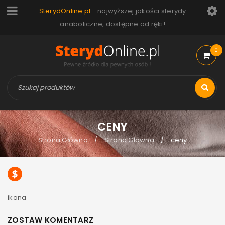
SterydOnline.pl
- najwyższej jakości sterydy
anaboliczne, dostępne od ręki!
0
CENY
Strona Główna
Strona Główna
ceny
/
/
ikona
ZOSTAW KOMENTARZ