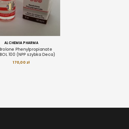
LOGOWANIE
ALCHEMIA PHARMA
Nazwa użytkownika lub adres e-mail
*
rolone Phenylpropianate
BOL 100 (NPP szybka Deca)
170,00
zł
Hasło
*
ZALOGUJ SIĘ
Zapamiętaj mnie
NIE PAMIĘTASZ HASŁA?