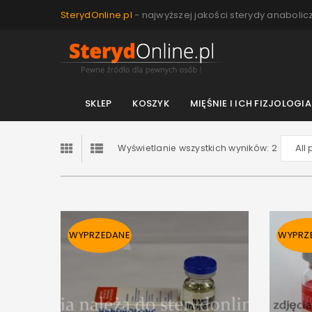
SterydOnline.pl
- najwyższej jakości sterydy anabolic
SKLEP
KOSZYK
MIĘŚNIE I ICH FIZJOLOGIA
Wyświetlanie wszystkich wyników: 2
WYPRZEDANE
WYPRZ