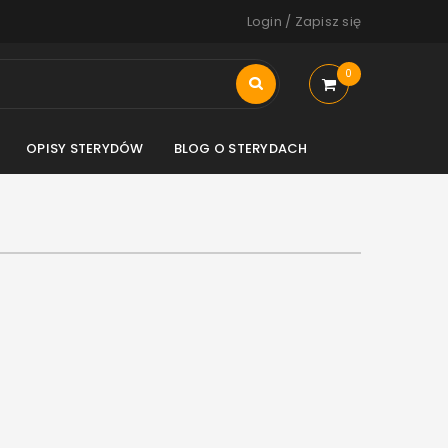
Login
/
Zapisz się
0
OPISY STERYDÓW
BLOG O STERYDACH