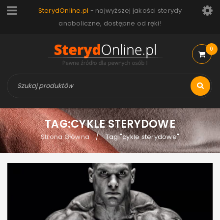
SterydOnline.pl
- najwyższej jakości sterydy
anaboliczne, dostępne od ręki!
0
TAG:CYKLE STERYDOWE
Strona Główna
Tagi"cykle sterydowe"
/