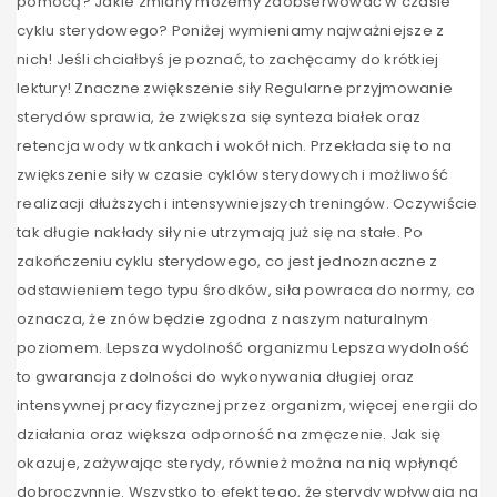
pomocą? Jakie zmiany możemy zaobserwować w czasie
cyklu sterydowego? Poniżej wymieniamy najważniejsze z
nich! Jeśli chciałbyś je poznać, to zachęcamy do krótkiej
lektury! Znaczne zwiększenie siły Regularne przyjmowanie
sterydów sprawia, że zwiększa się synteza białek oraz
retencja wody w tkankach i wokół nich. Przekłada się to na
zwiększenie siły w czasie cyklów sterydowych i możliwość
realizacji dłuższych i intensywniejszych treningów. Oczywiście
tak długie nakłady siły nie utrzymają już się na stałe. Po
zakończeniu cyklu sterydowego, co jest jednoznaczne z
odstawieniem tego typu środków, siła powraca do normy, co
oznacza, że znów będzie zgodna z naszym naturalnym
poziomem. Lepsza wydolność organizmu Lepsza wydolność
to gwarancja zdolności do wykonywania długiej oraz
intensywnej pracy fizycznej przez organizm, więcej energii do
działania oraz większa odporność na zmęczenie. Jak się
okazuje, zażywając sterydy, również można na nią wpłynąć
dobroczynnie. Wszystko to efekt tego, że sterydy wpływają na