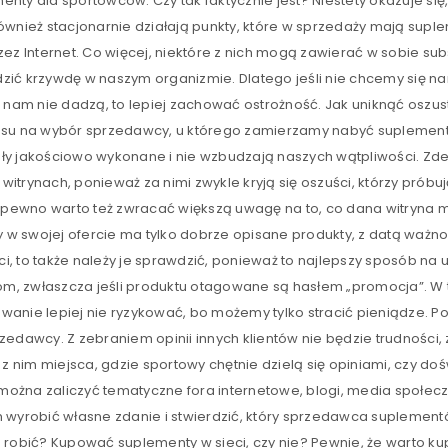
ty dla sportowców. Czy tak faktycznie jest? Niestety okazuje się
 również stacjonarnie działają punkty, które w sprzedaży mają supl
zez Internet. Co więcej, niektóre z nich mogą zawierać w sobie 
ć krzywdę w naszym organizmie. Dlatego jeśli nie chcemy się nara
nic nam nie dadzą, to lepiej zachować ostrożność. Jak uniknąć osz
asu na wybór sprzedawcy, u którego zamierzamy nabyć suplementy
stały jakościowo wykonane i nie wzbudzają naszych wątpliwości. Z
itrynach, ponieważ za nimi zwykle kryją się oszuści, którzy prób
ewno warto też zwracać większą uwagę na to, co dana witryna m
 w swojej ofercie ma tylko dobrze opisane produkty, z datą ważnoś
 to także należy je sprawdzić, ponieważ to najlepszy sposób na 
nom, zwłaszcza jeśli produktu otagowane są hasłem „promocja”. W
owanie lepiej nie ryzykować, bo możemy tylko stracić pieniądze. P
edawcy. Z zebraniem opinii innych klientów nie będzie trudności,
 z nim miejsca, gdzie sportowy chętnie dzielą się opiniami, czy 
 można zaliczyć tematyczne fora internetowe, blogi, media społec
nam wyrobić własne zdanie i stwierdzić, który sprzedawca supleme
u robić? Kupować suplementy w sieci, czy nie? Pewnie, że warto k