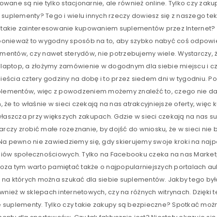
ane są nie tylko stacjonarnie, ale również online. Tylko czy zaku
suplementy? Tego i wielu innych rzeczy dowiesz się z naszego tek
ąd takie zainteresowanie kupowaniem suplementów przez Internet
, ponieważ to wygodny sposób na to, aby szybko nabyć coś odpowi
ntów, czy nawet sterydów, nie potrzebujemy wiele. Wystarczy, że
 laptop, a złożymy zamówienie w dogodnym dla siebie miejscu i cz
cia cztery godziny na dobę i to przez siedem dni w tygodniu. Poz
plementów, więc z powodzeniem możemy znaleźć to, czego nie da s
że to właśnie w sieci czekają na nas atrakcyjniejsze oferty, więc
właszcza przy większych zakupach. Gdzie w sieci czekają na nas 
arczy zrobić małe rozeznanie, by dojść do wniosku, że w sieci nie
a pewno nie zawiedziemy się, gdy skierujemy swoje kroki na najp
ów społecznościowych. Tylko na Facebooku czeka na nas Marketpla
a tym warto pamiętać także o najpopularniejszych portalach aukc
i, na których można szukać dla siebie suplementów. Jakby tego był
wnież w sklepach internetowych, czy na różnych witrynach. Dzięki
e suplementy. Tylko czy takie zakupy są bezpieczne? Spotkać można 