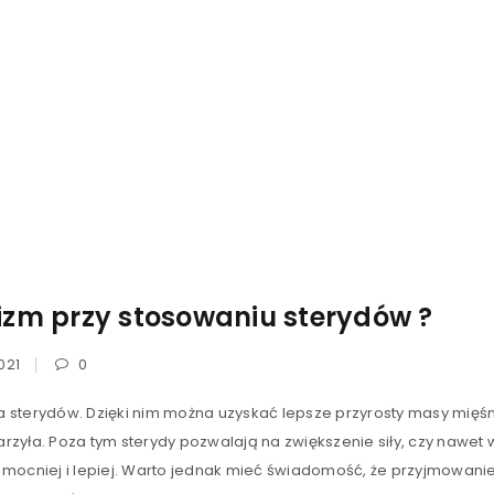
izm przy stosowaniu sterydów ?
021
0
ia sterydów. Dzięki nim można uzyskać lepsze przyrosty masy mięśni
marzyła. Poza tym sterydy pozwalają na zwiększenie siły, czy nawe
mocniej i lepiej. Warto jednak mieć świadomość, że przyjmowani