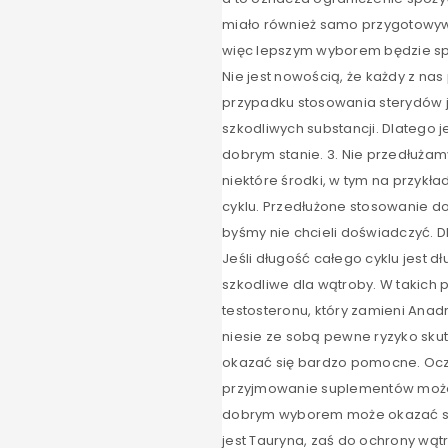
miało również samo przygotowywa
więc lepszym wyborem będzie spo
Nie jest nowością, że każdy z nas
przypadku stosowania sterydów j
szkodliwych substancji. Dlatego 
dobrym stanie. 3. Nie przedłuża
niektóre środki, w tym na przykł
cyklu. Przedłużone stosowanie 
byśmy nie chcieli doświadczyć. Dl
Jeśli długość całego cyklu jest dł
szkodliwe dla wątroby. W takic
testosteronu, który zamieni Ana
niesie ze sobą pewne ryzyko sku
okazać się bardzo pomocne. Oczywi
przyjmowanie suplementów może 
dobrym wyborem może okazać się
jest Tauryna, zaś do ochrony wą