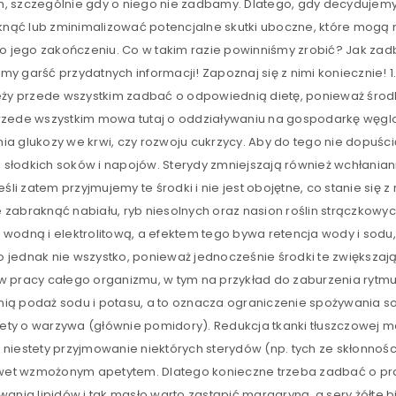
 szczególnie gdy o niego nie zadbamy. Dlatego, gdy decydujemy s
knąć lub zminimalizować potencjalne skutki uboczne, które mogą n
po jego zakończeniu. Co w takim razie powinniśmy zrobić? Jak zad
 garść przydatnych informacji! Zapoznaj się z nimi koniecznie! 
należy przede wszystkim zadbać o odpowiednią dietę, ponieważ środ
rzede wszystkim mowa tutaj o oddziaływaniu na gospodarkę węg
a glukozy we krwi, czy rozwoju cukrzycy. Aby do tego nie dopuści
, słodkich soków i napojów. Sterydy zmniejszają również wchłani
eśli zatem przyjmujemy te środki i nie jest obojętne, co stanie si
że zabraknąć nabiału, ryb niesolnych oraz nasion roślin strączkow
wodną i elektrolitową, a efektem tego bywa retencja wody i sodu
To jednak nie wszystko, ponieważ jednocześnie środki te zwiększaj
 pracy całego organizmu, w tym na przykład do zaburzenia rytmu 
ą podaż sodu i potasu, a to oznacza ograniczenie spożywania so
ty o warzywa (głównie pomidory). Redukcja tkanki tłuszczowej 
niestety przyjmowanie niektórych sterydów (np. tych ze skłonnoś
nawet wzmożonym apetytem. Dlatego konieczne trzeba zadbać o pr
ania lipidów i tak masło warto zastąpić margaryną, a sery żółte b