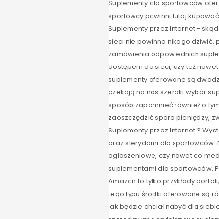
Suplementy dla sportowców oferow
sportowcy powinni tutaj kupować 
Suplementy przez Internet - sk
sieci nie powinno nikogo dziwić
zamówienia odpowiednich supleme
dostępem do sieci, czy też nawet
suplementy oferowane są dwadzieś
czekają na nas szeroki wybór su
sposób zapomnieć również o tym, 
zaoszczędzić sporo pieniędzy, z
Suplementy przez Internet ? Wyst
oraz sterydami dla sportowców. N
ogłoszeniowe, czy nawet do medi
suplementami dla sportowców. Poz
Amazon to tylko przykłady portal
tego typu środki oferowane są ró
jak będzie chciał nabyć dla siebi