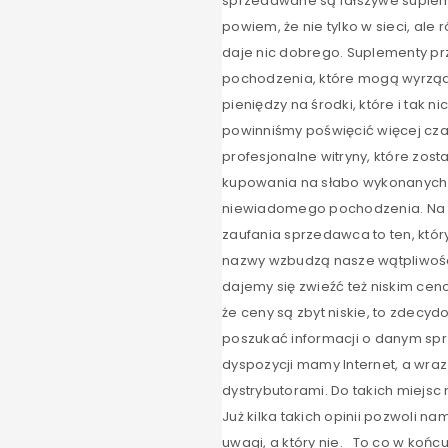
sprzedawane są fałszywe suplemen
powiem, że nie tylko w sieci, ale
daje nic dobrego. Suplementy pr
pochodzenia, które mogą wyrządzi
pieniędzy na środki, które i tak 
powinniśmy poświęcić więcej cz
profesjonalne witryny, które zo
kupowania na słabo wykonanych w
niewiadomego pochodzenia. Na p
zaufania sprzedawca to ten, który
nazwy wzbudzą nasze wątpliwości,
dajemy się zwieźć też niskim ce
że ceny są zbyt niskie, to zdecyd
poszukać informacji o danym sprz
dyspozycji mamy Internet, a wraz
dystrybutorami. Do takich miejsc
Już kilka takich opinii pozwoli 
uwagi, a który nie. To co w końc