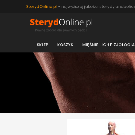
SterydOnline.pl
- najwyższej jakości sterydy anabolic
SKLEP
KOSZYK
MIĘŚNIE I ICH FIZJOLOGIA