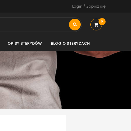
Login
/
Zapisz się
0
OPISY STERYDÓW
BLOG O STERYDACH