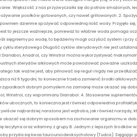
nie. Większość z nas przyzwyczaiła się do potraw smażonych, le
żywanie posiłków gotowanych, czy nawet grillowanych. 2. Spożyw
 powinien dziennie spożywać odpowiednią ilość wody. Przyjęło się,
est to jeszcze ważniejsze, ponieważ to właśnie woda pomaga ocz
jeśli sięgniemy po wodę, to będziemy mogli oczyścić system i przy
my cyklu sterydowego Długość cyklów sterydowych nie jest ustala
ad Dianabol, Anadrol, czy Winstrol można wykorzystywać maksymaln
doustnych sterydów alkilowych może powodować poważne uszkodz
atego tak ważne jest, aby pilnować się reguł i nigdy nie przedłuż
uższa niż 6 tygodni, to koniecznie trzeba zamienić środki alkilowych,
h przypadkach dobrym pomysłem na zamianę może okazać się dobra
drol, Winstrol, czy wspomniany Dianabol. 4. Stosowanie suplement
tków ubocznych, to konieczna jest również odpowiednia profilakt
ście najbardziej narażona jest wątroba, jak również narządy, któr
okazać się dobrym sposobem na zachowanie organizmu w dobrej
 lecytyna oraz witaminy z grupy B. Jednym z lepszych środków
troby przyda się kwas tauroursodeoksycholowy (Tudca). Sięgając p