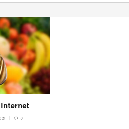
Hasło
*
Zapamiętaj mnie
ZALOGUJ SIĘ
NIE PAMIĘTASZ HASŁA?
Internet
021
0