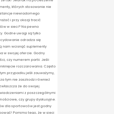
, że tak! Jednak na pocieszenie
ementy, których stosowanie nie
substancje niewiadomego
żać i przy okazji tracić
ustów w sieci? Na pewno
. Godne uwagi są tylko
decydowanie odradza się
ują nam wcisnąć suplementy
a w swojej ofercie. Godny
ci, czy numerem partii. Jeśli
uniknięcie rozczarowania. Często
 tym przypadku jeśli zauważymy,
oza tym nie zaszkodzi również
 zwłaszcza że do swojej
doświadczeniami z poszczególnymi
znościowe, czy grupy dyskusyjne.
ntów dla sportowców jest godny
upować! Pomimo tego, że w sieci