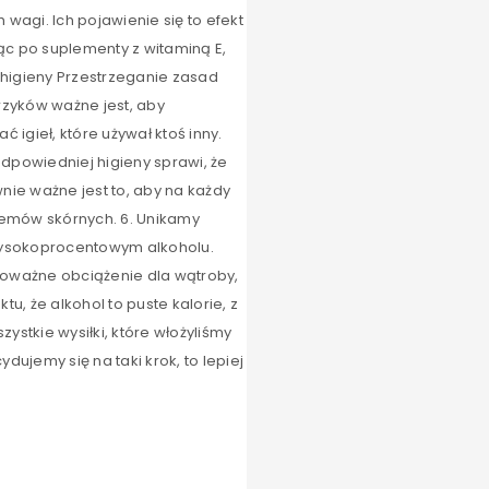
wagi. Ich pojawienie się to efekt
jąc po suplementy z witaminą E,
 higieny Przestrzeganie zasad
rzyków ważne jest, aby
 igieł, które używał ktoś inny.
dpowiedniej higieny sprawi, że
nie ważne jest to, aby na każdy
blemów skórnych. 6. Unikamy
 wysokoprocentowym alkoholu.
poważne obciążenie dla wątroby,
, że alkohol to puste kalorie, z
stkie wysiłki, które włożyliśmy
ujemy się na taki krok, to lepiej