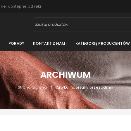
zne, dostępne od ręki!
PORADY
KONTAKT Z NAMI
KATEGORIĘ PRODUCENTÓW
ARCHIWUM
Strona Główna
Artykuł napisany przezadmin
/