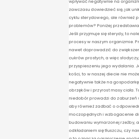
wpływać negatywnie na organizm,
zawczasu dowiedzieć się, jak uni
cyklu sterydowego, ale również 
problemów? Poniżej przedstawiamy
Jeśli przyjmuje się sterydy, to 
procesy w naszym organizmie. P
nawet doprowadzić do zwiększeni
cukrów prostych, a więc słodyczy
przyspieszeniu jego wydalania. J
kości, to w naszej diecie nie mo
negatywnie także na gospodarkę 
obrzęków i przyrost masy ciała. 
niedobór prowadzi do zaburzeń w
aby również zadbać o odpowiedni
moczopędnych i wzbogacenie die
budowaniu wymarzonej rzeźby, a 
odkładaniem się tłuszczu, czy 
a to oznacza ograniczenie spożyw