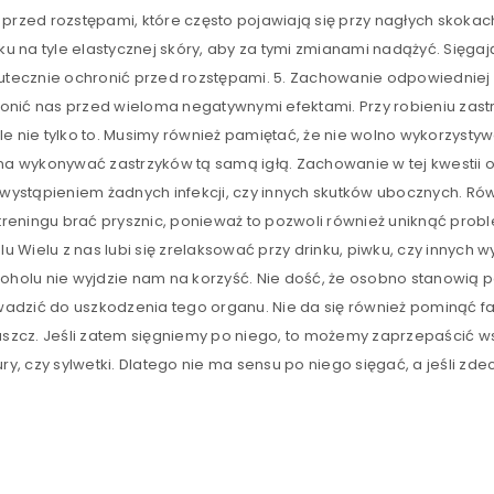
rzed rozstępami, które często pojawiają się przy nagłych skokach 
ku na tyle elastycznej skóry, aby za tymi zmianami nadążyć. Sięga
kutecznie ochronić przed rozstępami. 5. Zachowanie odpowiedniej
hronić nas przed wieloma negatywnymi efektami. Przy robieniu zast
 nie tylko to. Musimy również pamiętać, że nie wolno wykorzystywać
na wykonywać zastrzyków tą samą igłą. Zachowanie w tej kwestii o
 wystąpieniem żadnych infekcji, czy innych skutków ubocznych. Rów
 treningu brać prysznic, ponieważ to pozwoli również uniknąć pro
 Wielu z nas lubi się zrelaksować przy drinku, piwku, czy innych
koholu nie wyjdzie nam na korzyść. Nie dość, że osobno stanowią 
zić do uszkodzenia tego organu. Nie da się również pominąć faktu
uszcz. Jeśli zatem sięgniemy po niego, to możemy zaprzepaścić wszy
LOGOWANIE
czy sylwetki. Dlatego nie ma sensu po niego sięgać, a jeśli zdecyd
Nazwa użytkownika lub adres e-mail
*