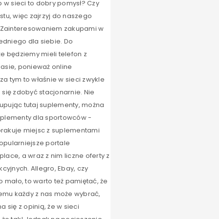
p w sieci to dobry pomysł? Czy
stu, więc zajrzyj do naszego
? Zainteresowaniem zakupami w
edniego dla siebie. Do
 będziemy mieli telefon z
asie, ponieważ online
a tym to właśnie w sieci zwykle
ię zdobyć stacjonarnie. Nie
 kupując tutaj suplementy, można
suplementy dla sportowców -
 brakuje miejsc z suplementami
opularniejsze portale
ce, a wraz z nim liczne oferty z
yjnych. Allegro, Ebay, czy
o mało, to warto też pamiętać, że
 temu każdy z nas może wybrać,
się z opinią, że w sieci