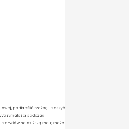
owej, podkreślić rzeźbę i cieszyć
t wytrzymałości podczas
e sterydów na dłuższą metę może