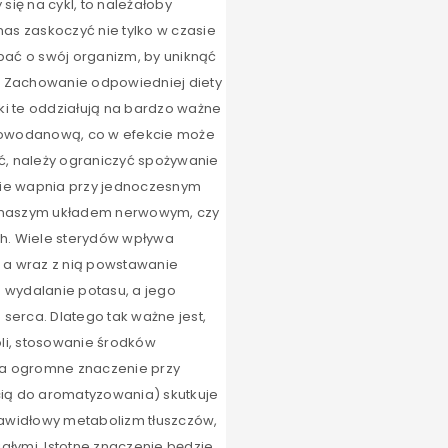
ię na cykl, to należałoby
as zaskoczyć nie tylko w czasie
bać o swój organizm, by uniknąć
1. Zachowanie odpowiedniej diety
ki te oddziałują na bardzo ważne
lowodanową, co w efekcie może
ć, należy ograniczyć spożywanie
anie wapnia przy jednoczesnym
ę z naszym układem nerwowym, czy
ych. Wiele sterydów wpływa
, a wraz z nią powstawanie
ą wydalanie potasu, a jego
serca. Dlatego tak ważne jest,
li, stosowanie środków
ma ogromne znaczenie przy
cią do aromatyzowania) skutkuje
awidłowy metabolizm tłuszczów,
iałymi. Istotne znaczenie będzie