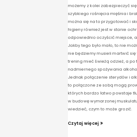
możemy z kolei zabezpieczyć się p
szybkiego rośnięcia mięśnia i bra
można się na to przygotować i s
higieny również jest w stanie oc
odpowiednio oczyścić miejsce, ale
Jakby tego było mało, to nie moż
nie będziemy musieli martwić się
trening mieć świeżą odzież, a po
nadmiernego spożywania alkoholu
Jednak połączenie sterydów i al
to połączone ze sobą mogą prowad
których bardzo łatwo powstaje tł
w budowę wymarzonej muskulatury, 
wiedzieć, czym to może grozić.
Czytaj więcej