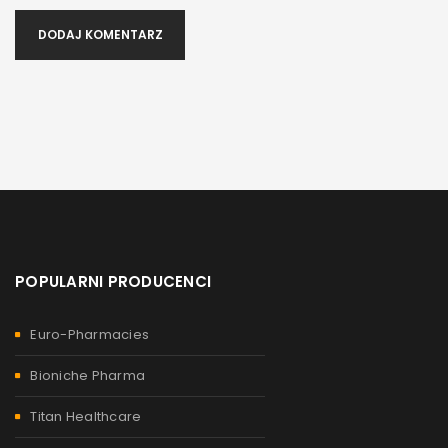
Przez
admin
14 października, 2021
DODAJ KOMENTARZ
Jak szybko działają sterydy? To pytanie, które często zadają
osoby zaczynające przygodę ze sterydami. Warto jednak
wiedzieć, że
Czytaj więcej
0
POPULARNI PRODUCENCI
Euro-Pharmacies
Bioniche Pharma
Titan Healthcare