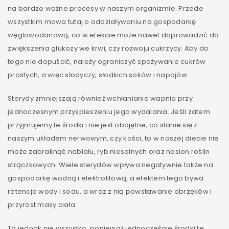
na bardzo ważne procesy w naszym organizmie. Przede
wszystkim mowa tutaj o oddziaływaniu na gospodarkę
węglowodanową, co w efekcie może nawet doprowadzić do
zwiększenia glukozy we krwi, czy rozwoju cukrzycy. Aby do
tego nie dopuścić, należy ograniczyć spożywanie cukrów
prostych, a więc słodyczy, słodkich soków i napojów.
Sterydy zmniejszają również wchłanianie wapnia przy
jednoczesnym przyspieszeniu jego wydalania. Jeśli zatem
przyjmujemy te środki i nie jest obojętne, co stanie się z
naszym układem nerwowym, czy kości, to w naszej diecie nie
może zabraknąć nabiału, ryb niesolnych oraz nasion roślin
strączkowych. Wiele sterydów wpływa negatywnie także na
gospodarkę wodną i elektrolitową, a efektem tego bywa
retencja wody i sodu, a wraz z nią powstawanie obrzęków i
przyrost masy ciała.
To jednak nie wszystko, ponieważ jednocześnie środki te