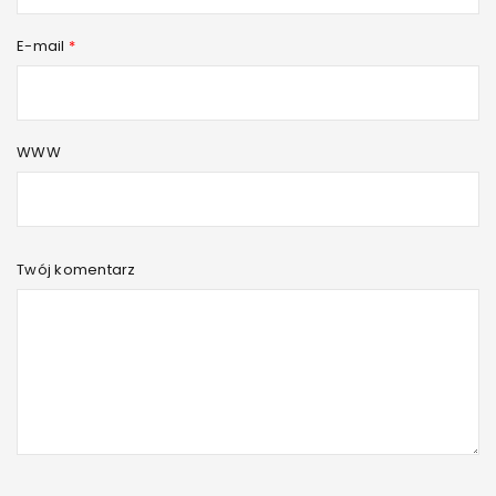
Suplementy dla sportowców oferowane są nie tylko
E-mail
*
stacjonarnie, ale również online. Tylko czy zakup w sieci to
dobry
WWW
Czytaj więcej
0
Twój komentarz
STERYDY W TABLETKACH I ZASTRZYKACH