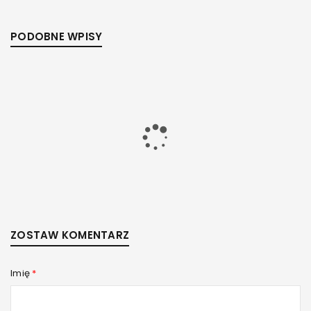
PODOBNE WPISY
ZOSTAW KOMENTARZ
Imię
*
SUPLEMENTY PRZEZ INTERNET
Przez
admin
14 października, 2021