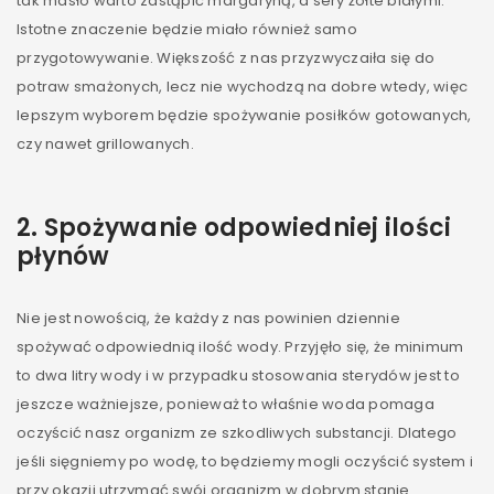
tak masło warto zastąpić margaryną, a sery żółte białymi.
Istotne znaczenie będzie miało również samo
przygotowywanie. Większość z nas przyzwyczaiła się do
potraw smażonych, lecz nie wychodzą na dobre wtedy, więc
lepszym wyborem będzie spożywanie posiłków gotowanych,
czy nawet grillowanych.
2. Spożywanie odpowiedniej ilości
płynów
Nie jest nowością, że każdy z nas powinien dziennie
spożywać odpowiednią ilość wody. Przyjęło się, że minimum
to dwa litry wody i w przypadku stosowania sterydów jest to
jeszcze ważniejsze, ponieważ to właśnie woda pomaga
oczyścić nasz organizm ze szkodliwych substancji. Dlatego
jeśli sięgniemy po wodę, to będziemy mogli oczyścić system i
przy okazji utrzymać swój organizm w dobrym stanie.