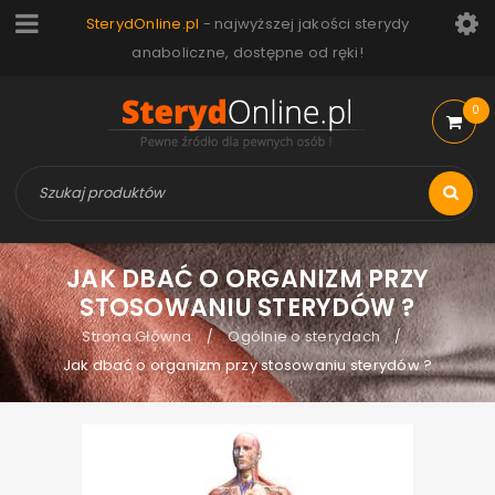
SterydOnline.pl
- najwyższej jakości sterydy
anaboliczne, dostępne od ręki!
0
JAK DBAĆ O ORGANIZM PRZY
STOSOWANIU STERYDÓW ?
Strona Główna
Ogólnie o sterydach
/
/
Jak dbać o organizm przy stosowaniu sterydów ?