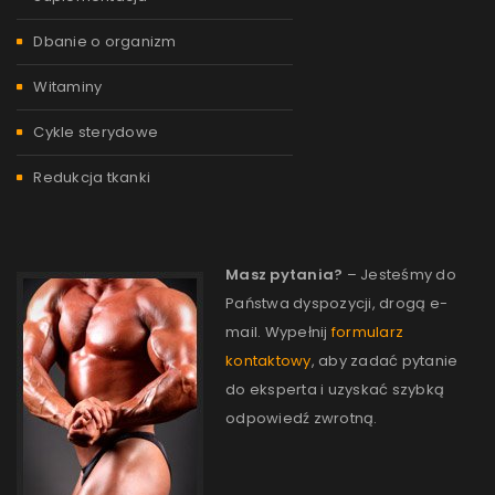
Dbanie o organizm
Witaminy
Cykle sterydowe
Redukcja tkanki
STERYDY ANABOLICZNE – NAJCZĘŚCIEJ ZADAWANE
PYTANIA
Przez
admin
14 października, 2021
Sterydy anaboliczne cieszą się całkiem dużą popularnością,
Masz pytania?
– Jesteśmy do
ale przy okazji budzą też wiele pytań i wątpliwości. Dlatego
Państwa dyspozycji, drogą e-
postanowiliśmy
mail. Wypełnij
formularz
kontaktowy
, aby zadać pytanie
do eksperta i uzyskać szybką
Czytaj więcej
0
odpowiedź zwrotną.