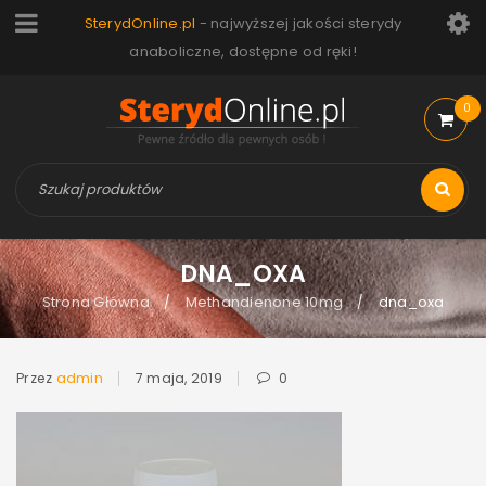
SterydOnline.pl
- najwyższej jakości sterydy
anaboliczne, dostępne od ręki!
0
DNA_OXA
Strona Główna
Methandienone 10mg
dna_oxa
/
/
Przez
admin
7 maja, 2019
0