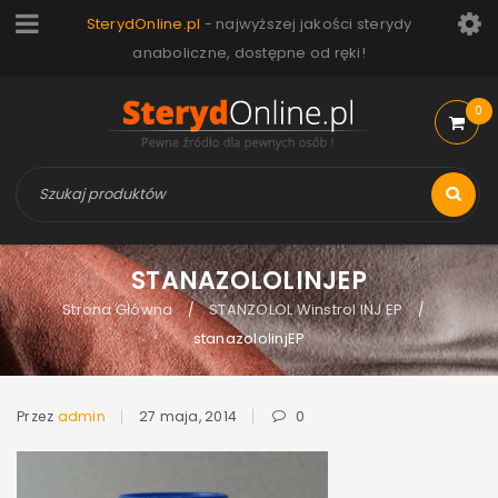
SterydOnline.pl
- najwyższej jakości sterydy
anaboliczne, dostępne od ręki!
0
STANAZOLOLINJEP
Strona Główna
STANZOLOL Winstrol INJ EP
/
/
stanazololinjEP
Przez
admin
27 maja, 2014
0