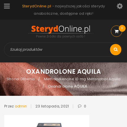
SterydOnline.pl
- najwyższej jakości sterydy
anaboliczne, dostępne od ręki!
0
OXANDROLONE AQUILA
Strona Główna
Methandienone 10 mg Metanabol Aquila
/
Oxandrolone AQUILA
/
Przez
admin
23 listopada, 2021
0