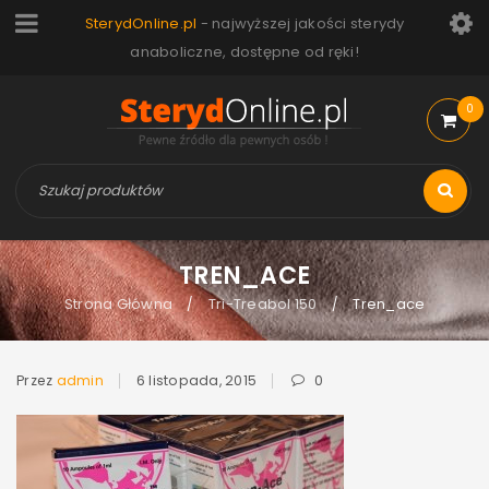
SterydOnline.pl
- najwyższej jakości sterydy
anaboliczne, dostępne od ręki!
0
TREN_ACE
Strona Główna
Tri-Treabol 150
Tren_ace
/
/
Przez
admin
6 listopada, 2015
0