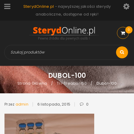
SterydOnline.pl
- najwyższej jakości sterydy
anaboliczne, dostępne od ręki!
0
DUBOL-100
Strona Główna
Tri-Treabol 150
Dubol-100
/
/
Przez
admin
6 listopada, 2015
0