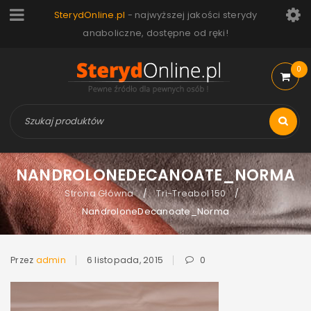
SterydOnline.pl
- najwyższej jakości sterydy
anaboliczne, dostępne od ręki!
0
NANDROLONEDECANOATE_NORMA
Strona Główna
Tri-Treabol 150
/
/
NandroloneDecanoate_Norma
Przez
admin
6 listopada, 2015
0