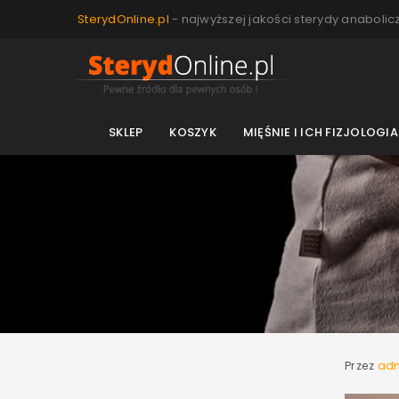
SterydOnline.pl
- najwyższej jakości sterydy anabolic
SKLEP
KOSZYK
MIĘŚNIE I ICH FIZJOLOGIA
Przez
ad