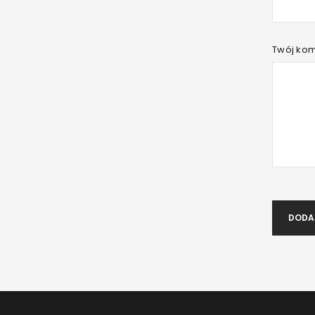
Twój ko
DODA