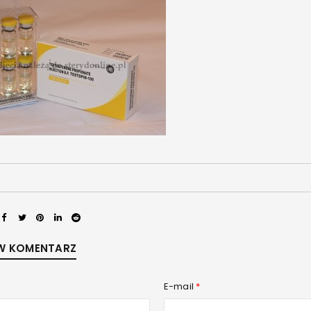
LOGOWANIE
W KOMENTARZ
Nazwa użytkownika lub adres e-mail
*
E-mail
*