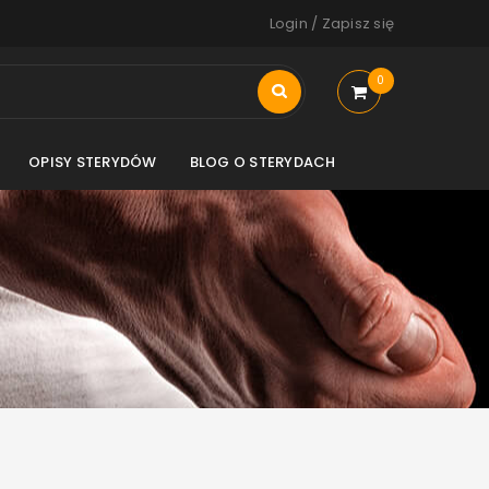
Login
/
Zapisz się
0
OPISY STERYDÓW
BLOG O STERYDACH