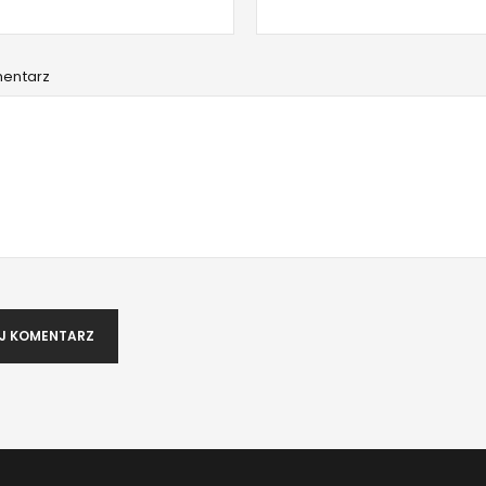
Hasło
*
mentarz
Zapamiętaj mnie
ZALOGUJ SIĘ
NIE PAMIĘTASZ HASŁA?
J KOMENTARZ