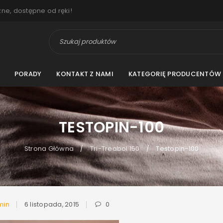
zne, dostępne od ręki!
PORADY
KONTAKT Z NAMI
KATEGORIĘ PRODUCENTÓW
TESTOPIN-100
Strona Główna
Tri-Treabol 150
Testopin-100
/
/
min
6 listopada, 2015
0