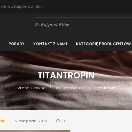
zne, dostępne od ręki!
PORADY
KONTAKT Z NAMI
KATEGORIĘ PRODUCENTÓW
TITANTROPIN
Strona Główna
Tri-Treabol 150
Titantropin
/
/
min
6 listopada, 2015
0