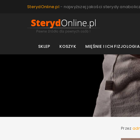
SterydOnline.pl
- najwyższej jakości sterydy anabolic
SKLEP
KOSZYK
MIĘŚNIE I ICH FIZJOLOGIA
Przez
ad