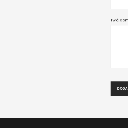
Twój ko
DODA