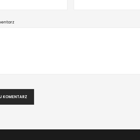
Hasło
*
mentarz
Zapamiętaj mnie
ZALOGUJ SIĘ
NIE PAMIĘTASZ HASŁA?
J KOMENTARZ