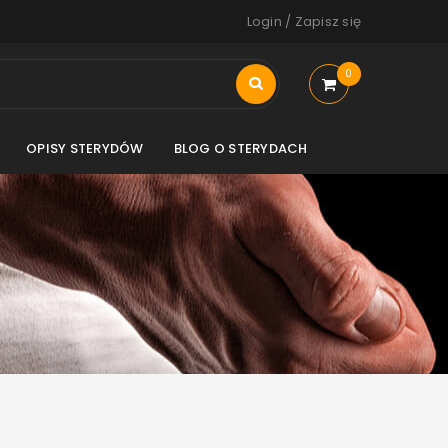
Login
/
Zapisz się
0
OPISY STERYDÓW
BLOG O STERYDACH