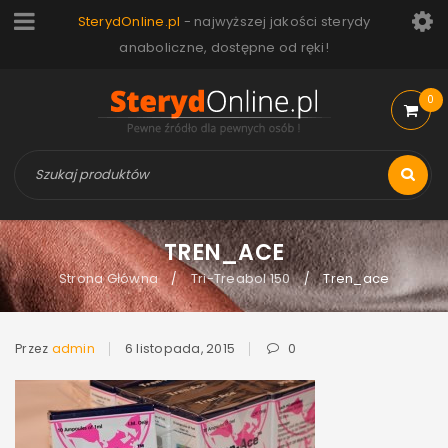
SterydOnline.pl
- najwyższej jakości sterydy
anaboliczne, dostępne od ręki!
0
TREN_ACE
Strona Główna
Tri-Treabol 150
Tren_ace
/
/
Przez
admin
6 listopada, 2015
0