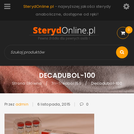
SterydOnline.pl
- najwyższej jakości sterydy
anaboliczne, dostępne od ręki!
0
DECADUBOL-100
Strona Główna
Tri-Treabol 150
Decadubol-100
/
/
Przez
admin
6 listopada, 2015
0